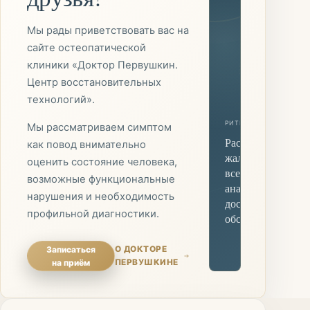
Мы рады приветствовать вас на
сайте остеопатической
клиники «Доктор Первушкин.
Центр восстановительных
технологий».
РИТМЫ
СВЯЗИ
АДАПТАЦ
Мы рассматриваем симптом
Рассматриваем
как повод внимательно
жалобу в контекс
оценить состояние человека,
всего организма,
возможные функциональные
анамнеза и
нарушения и необходимость
доступных
профильной диагностики.
обследований.
Записаться
О ДОКТОРЕ
на приём
ПЕРВУШКИНЕ