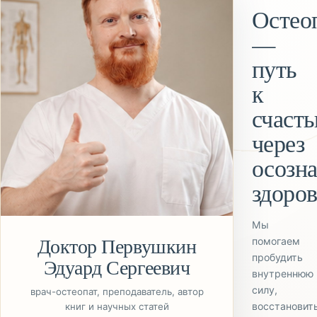
Остео
—
путь
к
счаст
через
осозн
здоров
Мы
Доктор Первушкин
помогаем
пробудить
Эдуард Сергеевич
внутреннюю
силу,
врач-остеопат, преподаватель, автор
восстановит
книг и научных статей