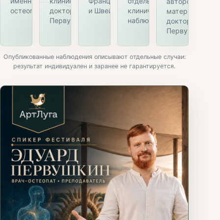
именно в
клиника
Франция, Германия
отдельные
авторские
остеопатии
доктора
и Швейцария
клинические
материалы
Первушкина
наблюдения
доктора
Первушкина
Опубликованные наблюдения описывают отдельные случаи:
результат индивидуален и заранее не гарантируется.