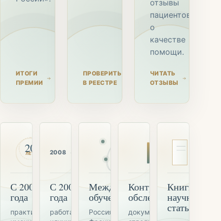
отзывы
пациентов
о
качестве
помощи.
ИТОГИ
ПРОВЕРИТЬ
ЧИТАТЬ
ПРЕМИИ
В РЕЕСТРЕ
ОТЗЫВЫ
20
✦
2008
2026
ЛЕТ
С 2006
С 2008
Международное
Контрольные
Книги и
года
года
обучение
обследования
научные
статьи
практика
работает
Россия, США,
документируют