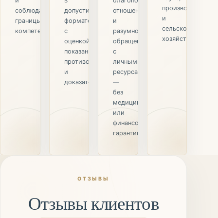
и
в
благополучии,
производстве
соблюдаем
допустимом
отношениях
и
границы
формате,
и
сельском
компетенции.
с
разумном
хозяйстве.
оценкой
обращении
показаний,
с
противопоказаний
личными
и
ресурсами
доказательств.
—
без
медицинских
или
финансовых
гарантий.
ОТЗЫВЫ
Отзывы клиентов