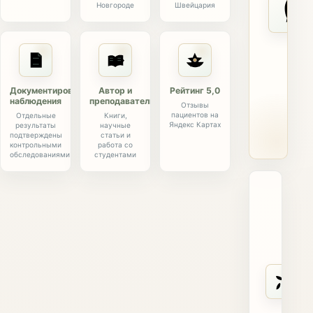
Новгороде
Швейцария
Документированные
Автор и
Рейтинг 5,0
наблюдения
преподаватель
Отзывы
пациентов на
Отдельные
Книги,
Яндекс Картах
результаты
научные
подтверждены
статьи и
контрольными
работа со
обследованиями
студентами