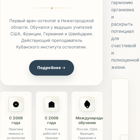
гармонию
✦
организма
и
Первый врач-остеопат в Нижегородской
раскрыть
области. Обучался у ведущих учителей
потенциал
США, Франции, Германии и Швейцарии.
для
Действующий преподаватель
счастливой
Кубанского института остеопатии.
и
полноценной
жизни.
Подробнее
С 2006
С 2008
Международное
года
года
обучение
Практика
Клиника
Россия, США,
именно в
работает в
Франция,
остеопатии
Нижнем
Германия и