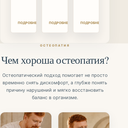
и
навыками
встречи.
телесными
саморегуляции.
реакциями.
ПОДРОБНЕЕ
ПОДРОБНЕЕ
ПОДРОБНЕЕ
ОСТЕОПАТИЯ
Чем хороша остеопатия?
Остеопатический подход помогает не просто
временно снять дискомфорт, а глубже понять
причину нарушений и мягко восстановить
баланс в организме.