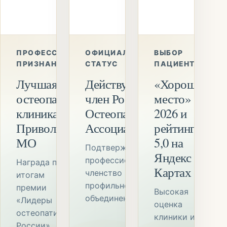
ПРОФЕССИОНАЛЬНОЕ
ОФИЦИАЛЬНЫЙ
ВЫБОР
ПРИЗНАНИЕ
СТАТУС
ПАЦИЕНТОВ
Лучшая
Действующий
«Хорошее
остеопатическая
член Российской
место»
клиника Верхне-
Остеопатической
2026 и
Приволжского
Ассоциации
рейтинг
МО
5,0 на
Подтверждённое
Яндекс
профессиональное
Награда по
Картах
членство в
итогам
профильном
премии
Высокая
объединении.
«Лидеры
оценка
остеопатии
клиники и
России».