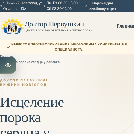
г. Нижний Новгород, ул.
Пн–Пт 08:30–18:00 ·
Версия для
Ульянова, 10А
Сб 08:30–13:00
слабовидящих
Доктор Первушкин
Главна
ЦЕНТР ВОССТАНОВИТЕЛЬНЫХ ТЕХНОЛОГИЙ
ИМЕЮТСЯ ПРОТИВОПОКАЗАНИЯ. НЕОБХОДИМА КОНСУЛЬТАЦИЯ
СПЕЦИАЛИСТА.
Главная
—
Исцеление порока сердца у ребенка
Открыть настройки для слабовидящих
ДОКТОР ПЕРВУШКИН ·
НИЖНИЙ НОВГОРОД
Исцеление
порока
сердца у