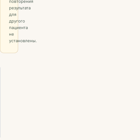
повторения
результата
для
другого
пациента
не
установлены.
pra1243h.jpg