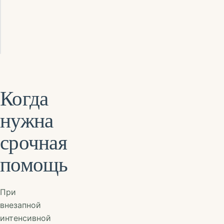
в
этом
видео!
Когда
нужна
срочная
помощь
При
внезапной
интенсивной