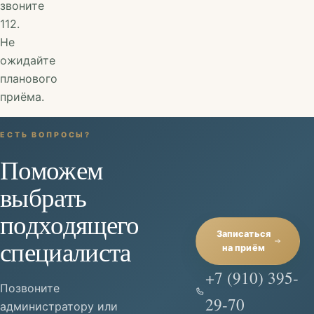
звоните
112.
Не
ожидайте
планового
приёма.
ЕСТЬ ВОПРОСЫ?
Поможем
выбрать
подходящего
Записаться
специалиста
на приём
+7 (910) 395-
Позвоните
29-70
администратору или