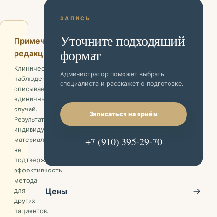
ЗАПИСЬ
Уточните подходящий
Примечание
формат
редакции
Клиническое
Администратор поможет выбрать
наблюдение
специалиста и расскажет о подготовке.
описывает
единичный
случай.
Записаться на приём
Результаты
индивидуальны;
+7 (910) 395-29-70
материал
не
подтверждает
эффективность
метода
Цены
для
других
пациентов.