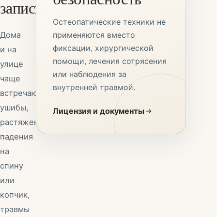
записи
Остеопатические техники не
Дома
применяются вместо
фиксации, хирургической
и на
помощи, лечения сотрясения
улице
или наблюдения за
чаще
внутренней травмой.
встречаются
ушибы,
Лицензия и документы
растяжения,
падения
на
спину
или
копчик,
травмы