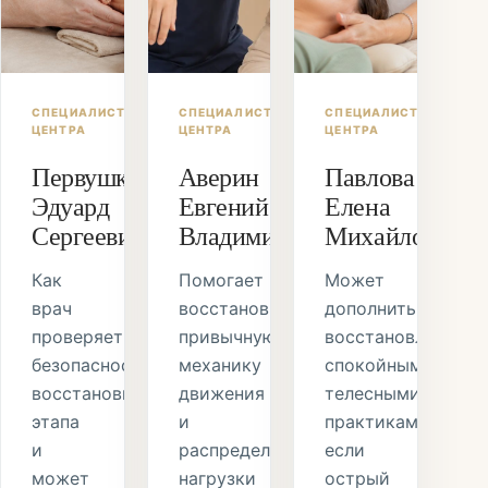
СПЕЦИАЛИСТ
СПЕЦИАЛИСТ
СПЕЦИАЛИСТ
ЦЕНТРА
ЦЕНТРА
ЦЕНТРА
Первушкин
Аверин
Павлова
Эдуард
Евгений
Елена
Сергеевич
Владимирович
Михайловна
Как
Помогает
Может
врач
восстановить
дополнить
проверяет
привычную
восстановление
безопасность
механику
спокойными
восстановительного
движения
телесными
этапа
и
практиками,
и
распределение
если
может
нагрузки
острый