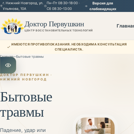
г. Нижний Новгород, ул.
Пн–Пт 08:30–18:00 ·
Версия для
Ульянова, 10А
Сб 08:30–13:00
слабовидящих
Доктор Первушкин
Главна
ЦЕНТР ВОССТАНОВИТЕЛЬНЫХ ТЕХНОЛОГИЙ
ИМЕЮТСЯ ПРОТИВОПОКАЗАНИЯ. НЕОБХОДИМА КОНСУЛЬТАЦИЯ
СПЕЦИАЛИСТА.
Главная
—
Бытовые травмы
Открыть настройки для слабовидящих
ДОКТОР ПЕРВУШКИН ·
НИЖНИЙ НОВГОРОД
Бытовые
травмы
Падение, удар или