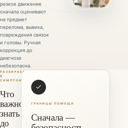
резкое движение
сначала оценивают
на предмет
перелома, вывиха,
повреждения связок
и головы. Ручная
коррекция до
диагноза
небезопасна.
РАЗБИРАЕМСЯ
В
СИМПТОМАХ
Что
важно
ГРАНИЦЫ ПОМОЩИ
знать
Сначала —
до
безопасность