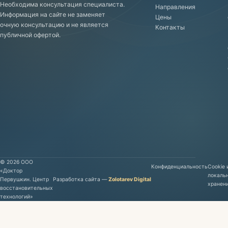
Необходима консультация специалиста.
Направления
Информация на сайте не заменяет
Цены
очную консультацию и не является
Контакты
публичной офертой.
©
2026
ООО
Конфиденциальность
Cookie 
«Доктор
локаль
Первушкин. Центр
Разработка сайта
—
Zolotarev Digital
хранен
восстановительных
технологий»