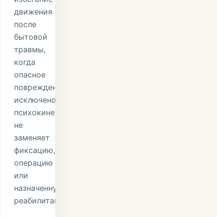
движения
после
бытовой
травмы,
когда
опасное
повреждение
исключено;
психокинезиология
не
заменяет
фиксацию,
операцию
или
назначенную
реабилитацию.