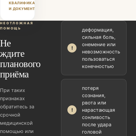
КВАЛИФИКАЦИЯ
И ДОКУМЕНТЫ
НЕОТЛОЖНАЯ
ПОМОЩЬ
деформация,
сильная боль,
Не
онемение или
!
ждите
невозможность
пользоваться
планового
конечностью
приёма
потеря
При таких
сознания,
признаках
рвота или
обратитесь за
!
нарастающая
срочной
сонливость
медицинской
после удара
помощью или
головой