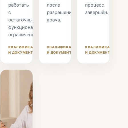
работать
после
процесс
с
разрешения
завершён.
остаточными
врача.
функциональными
ограничениями.
КВАЛИФИКАЦИЯ
КВАЛИФИКАЦИЯ
КВАЛИФИКАЦИЯ
И ДОКУМЕНТЫ
И ДОКУМЕНТЫ
И ДОКУМЕНТЫ