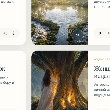
 шагах к
дружески
границам
0
8
АУДИОПР
ок
Женщи
исцел
ием к
выбору и
Авторско
личной и
ощущению