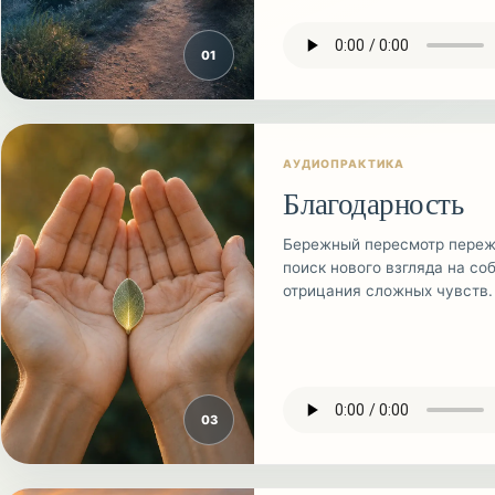
0
1
АУДИОПРАКТИКА
Благодарность
Бережный пересмотр переж
поиск нового взгляда на со
отрицания сложных чувств.
0
3