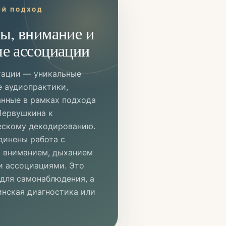
ИЙ ПОДХОД
ы, внимание и
е ассоциации
тации — уникальные
е аудиопрактики,
анные в рамках подхода
Первушкина к
ескому декодированию.
динены работа с
, вниманием, дыханием
и ассоциациями. Это
 для самонаблюдения, а
инская диагностика или