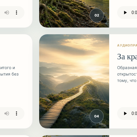
0
2
АУДИОПР
За кр
итого и
Образная
бытия без
открытос
тому, что
0
4