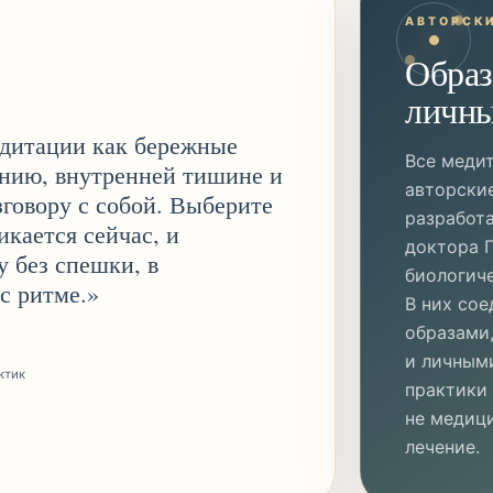
АВТОРСК
Образ
личны
едитации как бережные
Все меди
нию, внутренней тишине и
авторски
зговору с собой. Выберите
разработ
икается сейчас, и
доктора 
у без спешки, в
биологич
с ритме.
»
В них сое
образами
и личным
ктик
практики
не медиц
лечение.