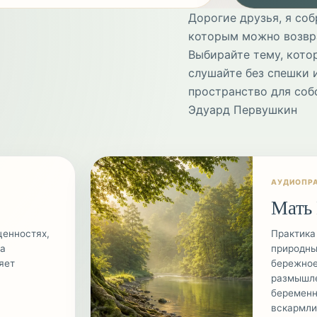
Дорогие друзья, я соб
которым можно возвра
Выбирайте тему, котор
слушайте без спешки 
пространство для со
Эдуард Первушкин
АУДИОПР
Мать
ценностях,
Практика
да
природны
яет
бережно
размышле
беременн
вскармли