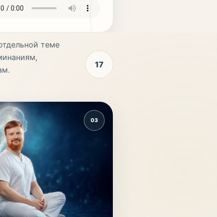
отдельной теме
минаниям,
17
ам.
03