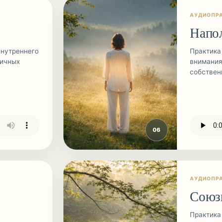
АУДИОПР
Напо
нутреннего
Практика
личных
внимания
собствен
0
6
АУДИОПР
Союз
Практика