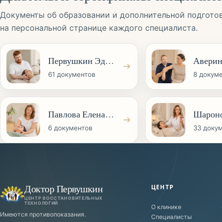
Документы об образовании и дополнительной подгото
на персональной странице каждого специалиста.
Первушкин Эдуард Сергеевич
61
документов
8
докум
Павлова Елена Михайловна
6
документов
33
доку
Доктор Первушкин
ЦЕНТР
ЦЕНТР ВОССТАНОВИТЕЛЬНЫХ
ТЕХНОЛОГИЙ
О клинике
Имеются противопоказания.
Специалисты