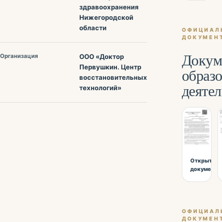
здравоохранения
Нижегородской
области
ОФИЦИАЛ
ДОКУМЕН
Докум
Организация
ООО «Доктор
Первушкин. Центр
образ
восстановительных
деяте
технологий»
Открыть
документ
ОФИЦИАЛ
ДОКУМЕН