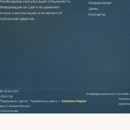
Необходима консультация специалиста.
Направления
Информация на сайте не заменяет
Цены
очную консультацию и не является
Контакты
публичной офертой.
©
2026
ООО
Конфиденциальность
Cookie 
«Доктор
локаль
Первушкин. Центр
Разработка сайта
—
Zolotarev Digital
хранен
восстановительных
технологий»