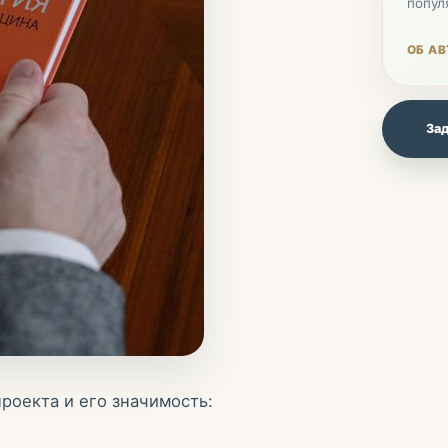
попул
ОБ АВ
Зад
оекта и его значимость: