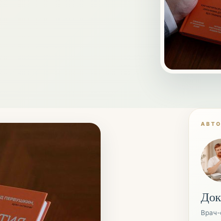
АВТ
Док
Врач-