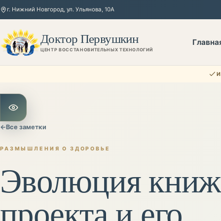
г. Нижний Новгород, ул. Ульянова, 10А
Доктор Первушкин
Главна
ЦЕНТР ВОССТАНОВИТЕЛЬНЫХ ТЕХНОЛОГИЙ
И
Открыть настройки для слабовидящих
←
Все заметки
РАЗМЫШЛЕНИЯ О ЗДОРОВЬЕ
Эволюция книж
проекта и его