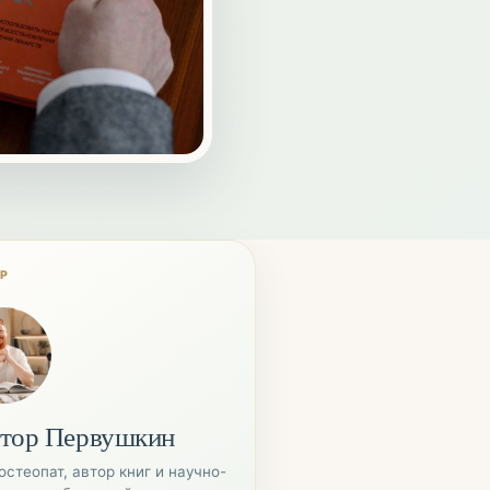
ОР
тор Первушкин
остеопат, автор книг и научно-