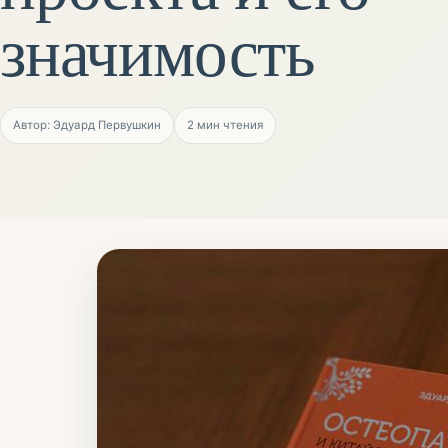
значимость
Автор: Эдуард Первушкин
2
мин чтения