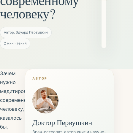
человеку?
Автор: Эдуард Первушкин
2
мин чтения
Зачем
АВТОР
нужно
медитировать
современному
человеку,
казалось
Доктор Первушкин
бы,
Врач-остеопат, автор книг и научно-