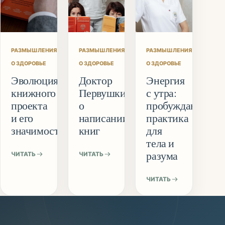
РАЗМЫШЛЕНИЯ
РАЗМЫШЛЕНИЯ
РАЗМЫШЛЕНИЯ
О ЗДОРОВЬЕ
О ЗДОРОВЬЕ
О ЗДОРОВЬЕ
Эволюция
Доктор
Энергия
книжного
Первушкин
с утра:
проекта
о
пробуждающая
и его
написании
практика
значимость
книг
для
тела и
разума
ЧИТАТЬ
ЧИТАТЬ
ЧИТАТЬ