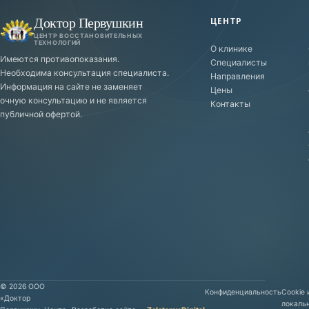
Доктор Первушкин
ЦЕНТР
ЦЕНТР ВОССТАНОВИТЕЛЬНЫХ
ТЕХНОЛОГИЙ
О клинике
Имеются противопоказания.
Специалисты
Необходима консультация специалиста.
Направления
Информация на сайте не заменяет
Цены
очную консультацию и не является
Контакты
публичной офертой.
©
2026
ООО
Конфиденциальность
Cookie 
«Доктор
локаль