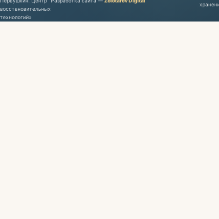
Первушкин. Центр
Разработка сайта
—
Zolotarev Digital
хранен
восстановительных
технологий»