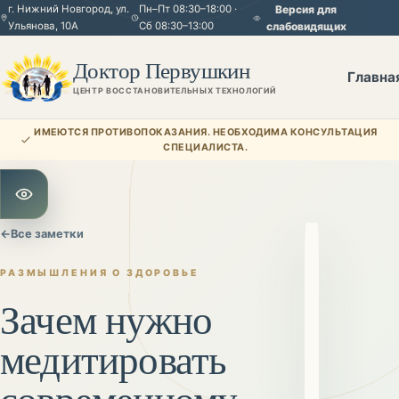
г. Нижний Новгород, ул.
Пн–Пт 08:30–18:00 ·
Версия для
Ульянова, 10А
Сб 08:30–13:00
слабовидящих
Доктор Первушкин
Главна
ЦЕНТР ВОССТАНОВИТЕЛЬНЫХ ТЕХНОЛОГИЙ
ИМЕЮТСЯ ПРОТИВОПОКАЗАНИЯ. НЕОБХОДИМА КОНСУЛЬТАЦИЯ
СПЕЦИАЛИСТА.
Открыть настройки для слабовидящих
←
Все заметки
РАЗМЫШЛЕНИЯ О ЗДОРОВЬЕ
Зачем нужно
медитировать
современному