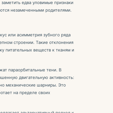
 заметить едва уловимые признаки
аются незамеченными родителями.
ус или асимметрия зубного ряда
епном строении. Такие отклонения
ку питательных веществ к тканям и
жат параорбитальные тени. В
ышенную двигательную активность:
вно механические шарниры. Это
ботает на пределе своих
редлагает альтернативный подход к