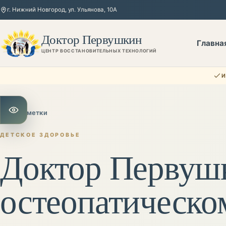
г. Нижний Новгород, ул. Ульянова, 10А
Доктор Первушкин
Главна
ЦЕНТР ВОССТАНОВИТЕЛЬНЫХ ТЕХНОЛОГИЙ
И
←
Все заметки
Открыть настройки для слабовидящих
ДЕТСКОЕ ЗДОРОВЬЕ
Доктор Первуш
остеопатическо