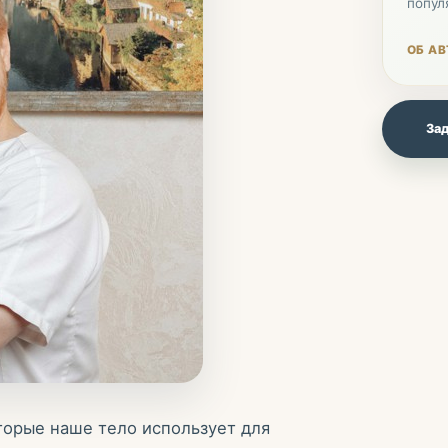
попул
ОБ АВ
Зад
торые наше тело использует для