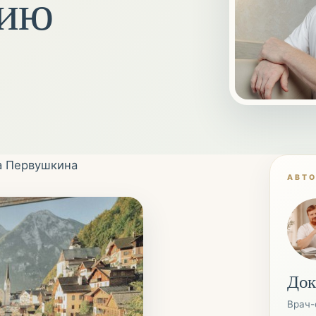
нию
ра Первушкина
АВТ
Док
Врач-