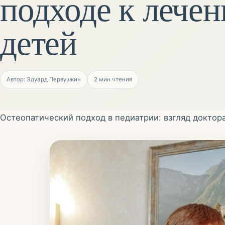
подходе к лече
детей
Автор: Эдуард Первушкин
2
мин чтения
Остеопатический подход в педиатрии: взгляд докто