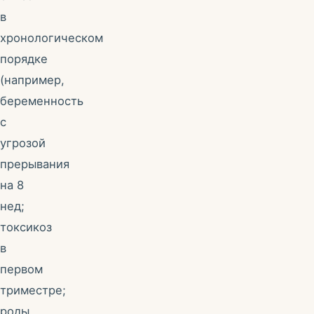
в
хронологическом
порядке
(например,
беременность
с
угрозой
прерывания
на 8
нед;
токсикоз
в
первом
триместре;
роды