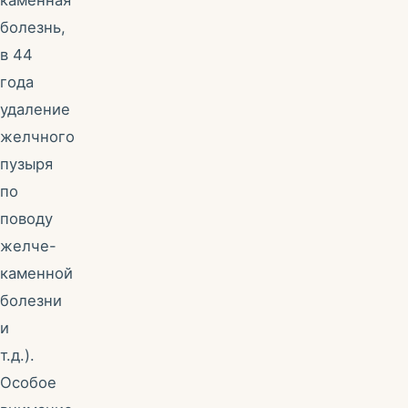
каменная
болезнь,
в 44
года
удаление
желчного
пузыря
по
поводу
желче-
каменной
болезни
и
т.д.).
Особое