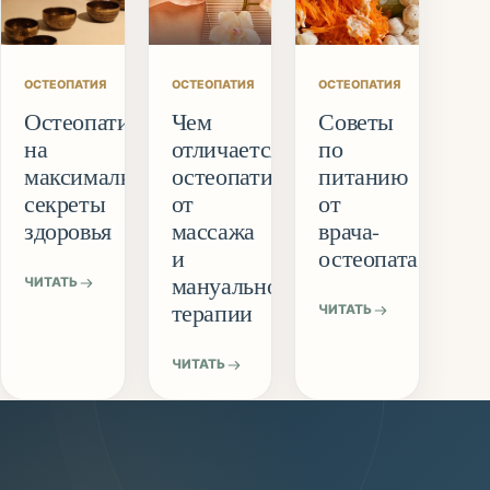
ОСТЕОПАТИЯ
ОСТЕОПАТИЯ
ОСТЕОПАТИЯ
Остеопатия
Чем
Советы
на
отличается
по
максималках:
остеопатия
питанию
секреты
от
от
здоровья
массажа
врача-
и
остеопата
мануальной
ЧИТАТЬ
терапии
ЧИТАТЬ
ЧИТАТЬ