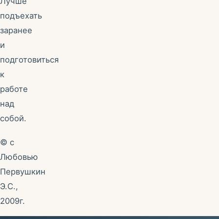
Лучше
подъехать
заранее
и
подготовиться
к
работе
над
собой.
© с
Любовью
Первушкин
Э.С.,
2009г.