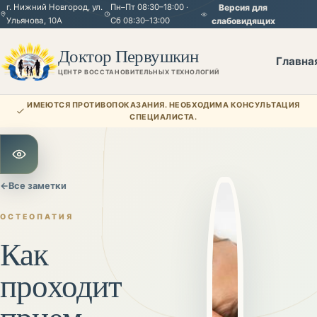
г. Нижний Новгород, ул.
Пн–Пт 08:30–18:00 ·
Версия для
Ульянова, 10А
Сб 08:30–13:00
слабовидящих
Доктор Первушкин
Главна
ЦЕНТР ВОССТАНОВИТЕЛЬНЫХ ТЕХНОЛОГИЙ
ИМЕЮТСЯ ПРОТИВОПОКАЗАНИЯ. НЕОБХОДИМА КОНСУЛЬТАЦИЯ
СПЕЦИАЛИСТА.
Открыть настройки для слабовидящих
←
Все заметки
ОСТЕОПАТИЯ
Как
проходит
прием