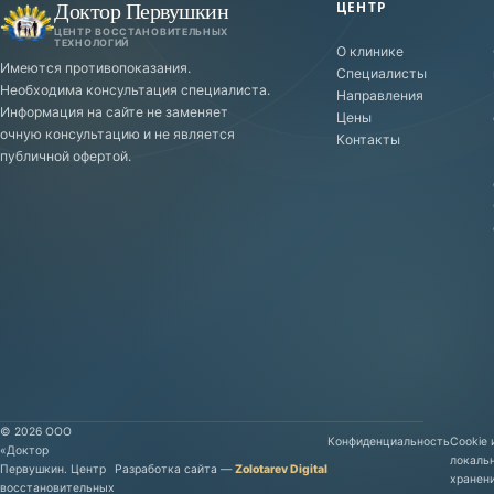
Доктор Первушкин
ЦЕНТР
ЦЕНТР ВОССТАНОВИТЕЛЬНЫХ
ТЕХНОЛОГИЙ
О клинике
Имеются противопоказания.
Специалисты
Необходима консультация специалиста.
Направления
Информация на сайте не заменяет
Цены
очную консультацию и не является
Контакты
публичной офертой.
©
2026
ООО
Конфиденциальность
Cookie 
«Доктор
локаль
Первушкин. Центр
Разработка сайта
—
Zolotarev Digital
хранен
восстановительных