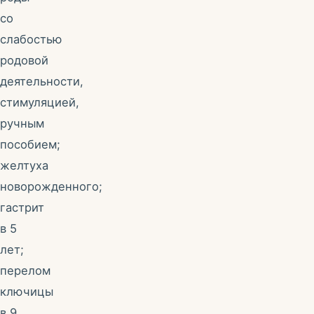
со
слабостью
родовой
деятельности,
стимуляцией,
ручным
пособием;
желтуха
новорожденного;
гастрит
в 5
лет;
перелом
ключицы
в 9