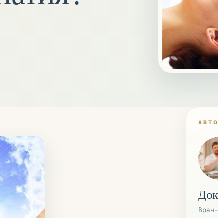
АВТ
Док
Врач-