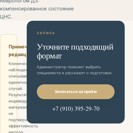
неврологом ДЗ:
компенсированное состояние
ЦНС.
ЗАПИСЬ
Уточните подходящий
Примечание
формат
редакции
Клиническое
Администратор поможет выбрать
наблюдение
специалиста и расскажет о подготовке.
описывает
единичный
случай.
Записаться на приём
Результаты
индивидуальны;
+7 (910) 395-29-70
материал
не
подтверждает
эффективность
метода