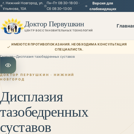
г. Нижний Новгород, ул.
Пн–Пт 08:30–18:00 ·
Версия для
Ульянова, 10А
Сб 08:30–13:00
слабовидящих
Доктор Первушкин
Главна
ЦЕНТР ВОССТАНОВИТЕЛЬНЫХ ТЕХНОЛОГИЙ
ИМЕЮТСЯ ПРОТИВОПОКАЗАНИЯ. НЕОБХОДИМА КОНСУЛЬТАЦИЯ
СПЕЦИАЛИСТА.
Главная
—
Дисплазия тазобедренных суставов
Открыть настройки для слабовидящих
ДОКТОР ПЕРВУШКИН · НИЖНИЙ
НОВГОРОД
Дисплазия
тазобедренных
суставов