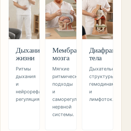
Дыхание
Мембраны
Диафрагмы
жизни
мозга
тела
Ритмы
Мягкие
Дыхательные
дыхания
ритмические
структуры,
и
подходы
гемодинамика
нейрорефлекторная
и
и
регуляция.
саморегуляция
лимфоток.
нервной
системы.