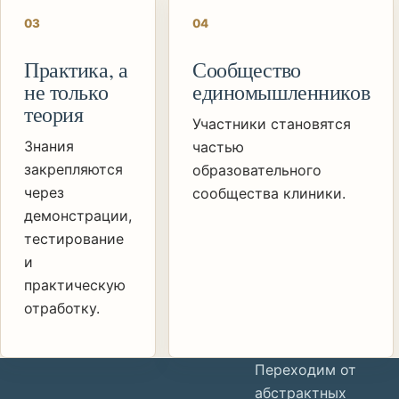
0
3
0
4
Практика, а
Сообщество
не только
единомышленников
теория
Участники становятся
Знания
частью
закрепляются
образовательного
через
сообщества клиники.
демонстрации,
тестирование
и
практическую
отработку.
Переходим от
абстрактных