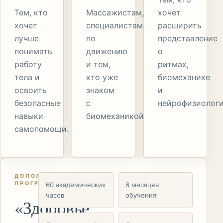
Тем, кто
Массажистам,
хочет
хочет
специалистам
расширить
лучше
по
представление
понимать
движению
о
работу
и тем,
ритмах,
тела и
кто уже
биомеханике
освоить
знаком
и
безопасные
с
нейрофизиологи
навыки
биомеханикой.
самопомощи.
ДОПОЛНИТЕЛЬНАЯ
ПРОГРАММА
60 академических
6 месяцев
часов
обучения
«Здоровье