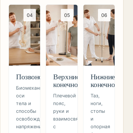
0
4
0
5
0
6
Позвоночник
Верхние
Нижние
конечности
конечности
Биомеханика
оси
Плечевой
Таз,
тела и
пояс,
ноги,
способы
руки и
стопы
освобождения
взаимосвязи
и
напряжений.
с
опорная