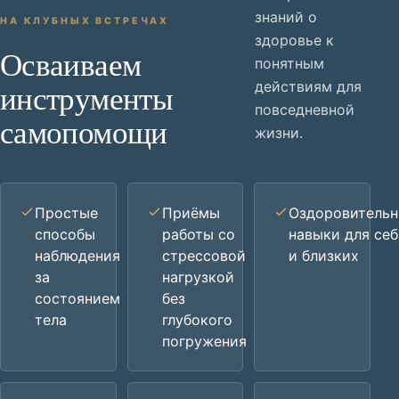
знаний о
НА КЛУБНЫХ ВСТРЕЧАХ
здоровье к
Осваиваем
понятным
инструменты
действиям для
повседневной
самопомощи
жизни.
Простые
Приёмы
Оздоровитель
способы
работы со
навыки для себ
наблюдения
стрессовой
и близких
за
нагрузкой
состоянием
без
тела
глубокого
погружения