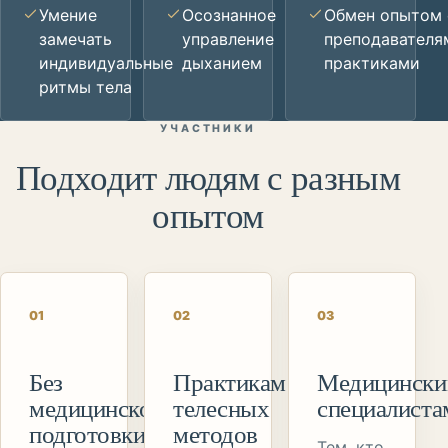
Умение
Осознанное
Обмен опытом 
замечать
управление
преподавателя
индивидуальные
дыханием
практиками
ритмы тела
УЧАСТНИКИ
Подходит людям с разным
опытом
0
1
0
2
0
3
Без
Практикам
Медицинск
медицинской
телесных
специалиста
подготовки
методов
Тем, кто