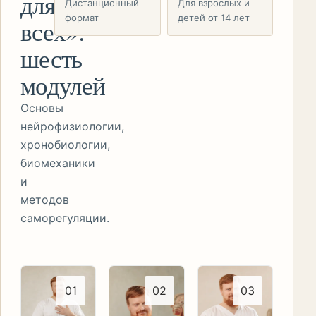
для
Дистанционный
Для взрослых и
формат
детей от 14 лет
всех»:
шесть
модулей
Основы
нейрофизиологии,
хронобиологии,
биомеханики
и
методов
саморегуляции.
0
1
0
2
0
3