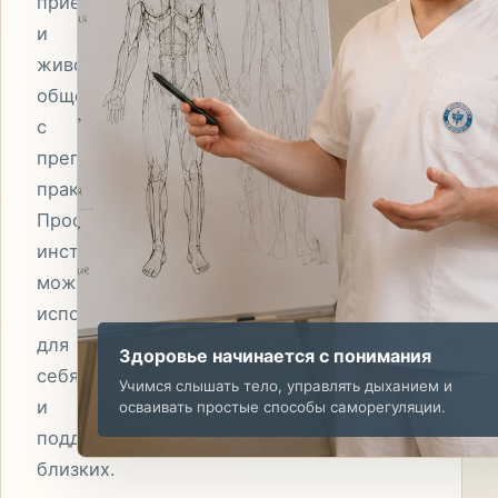
приёмы
и
живое
общение
с
преподавателями-
практиками.
Простые
инструменты
можно
использовать
для
Здоровье начинается с понимания
себя
Учимся слышать тело, управлять дыханием и
и
осваивать простые способы саморегуляции.
поддержки
близких.