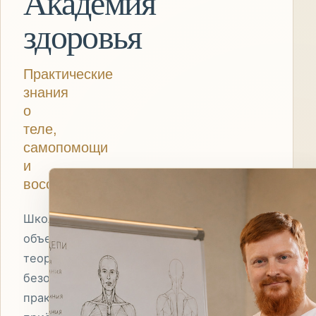
Академия
здоровья
Практические
знания
о
теле,
самопомощи
и
восстановлении
Школа
объединяет
теорию,
безопасные
практические