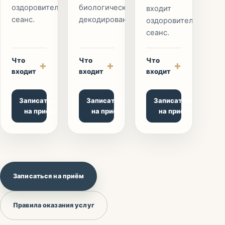
оздоровительный
биологического
входит
сеанс.
декодирования.
оздоровительный
сеанс.
Что
Что
Что
+
+
+
входит
входит
входит
Записаться
Записаться
Записаться
на приём
на приём
на приём
Записаться на приём
Правила оказания услуг