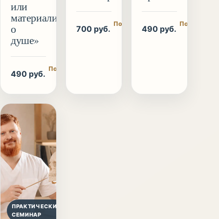
или
материалист
Подробнее
Подробнее
о
700 руб.
490 руб.
/ купить
/ купить
душе»
Подробнее
490 руб.
/ купить
ПРАКТИЧЕСКИЙ
СЕМИНАР