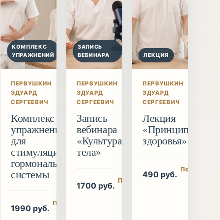
КОМПЛЕКС
ЗАПИСЬ
УПРАЖНЕНИЙ
ВЕБИНАРА
ЛЕКЦИЯ
ПЕРВУШКИН
ПЕРВУШКИН
ПЕРВУШКИН
ЭДУАРД
ЭДУАРД
ЭДУАРД
СЕРГЕЕВИЧ
СЕРГЕЕВИЧ
СЕРГЕЕВИЧ
Комплекс
Запись
Лекция
упражнений
вебинара
«Принципы
для
«Культура
здоровья»
стимуляции
тела»
гормональной
Подробнее
системы
490 руб.
/ купить
Подробнее
1700 руб.
/ купить
Подробнее
1990 руб.
/ купить