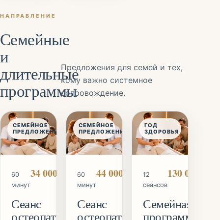
НАПРАВЛЕНИЕ
Семейные
и
длительные
Предложения для семей и тех,
кому важно системное
программы
сопровождение.
СЕМЕЙНОЕ
СЕМЕЙНОЕ
ГОД
ПРЕДЛОЖЕНИЕ
ПРЕДЛОЖЕНИЕ
ЗДОРОВЬЯ
34 000 ₽
44 000 ₽
130 000 ₽
60
60
12
минут
минут
сеансов
Сеанс
Сеанс
Семейная
остеопатии
остеопатии
программа