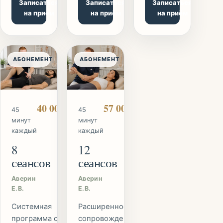
Записаться
Записаться
Записаться
на приём
на приём
на приём
АБОНЕМЕНТ
АБОНЕМЕНТ
40 000 ₽
57 000 ₽
45
45
минут
минут
каждый
каждый
8
12
сеансов
сеансов
Аверин
Аверин
Е.В.
Е.В.
Системная
Расширенное
программа с
сопровождение.