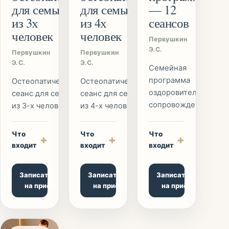
для семьи
для семьи
— 12
из 3х
из 4х
сеансов
человек
человек
Первушкин
Э.С.
Первушкин
Первушкин
Э.С.
Э.С.
Семейная
программа
Остеопатический
Остеопатический
оздоровительного
сеанс для семьи
сеанс для семьи
сопровождения.
из 3-х человек
из 4-х человек
Что
Что
Что
+
+
+
входит
входит
входит
Записаться
Записаться
Записаться
на приём
на приём
на приём