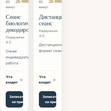
26 000 ₽
26 000 ₽
60
60
минут
минут
Сеанс
Дистанционный
биологического
сеанс
декодирования
Первушкин
Э.С.
Первушкин
Э.С.
Дистанционный
формат сеанса.
Очная
индивидуальная
работа.
Что
Что
+
+
входит
входит
Записаться
Записаться
на приём
на приём