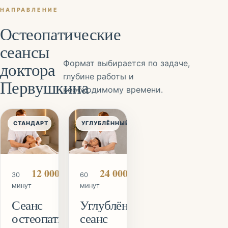
НАПРАВЛЕНИЕ
Остеопатические
сеансы
доктора
Формат выбирается по задаче,
глубине работы и
Первушкина
необходимому времени.
СТАНДАРТ
УГЛУБЛЁННЫЙ
12 000 ₽
24 000 ₽
30
60
минут
минут
Сеанс
Углублённый
остеопатии
сеанс