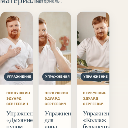
материалы.
УПРАЖНЕНИЕ
УПРАЖНЕНИЯ
УПРАЖНЕНИЕ
ПЕРВУШКИН
ПЕРВУШКИН
ПЕРВУШКИН
ЭДУАРД
ЭДУАРД
ЭДУАРД
СЕРГЕЕВИЧ
СЕРГЕЕВИЧ
СЕРГЕЕВИЧ
Упражнение
Упражнения
Упражнение
«Дыхание
для
«Коллаж
пупом.
лица
будущего»