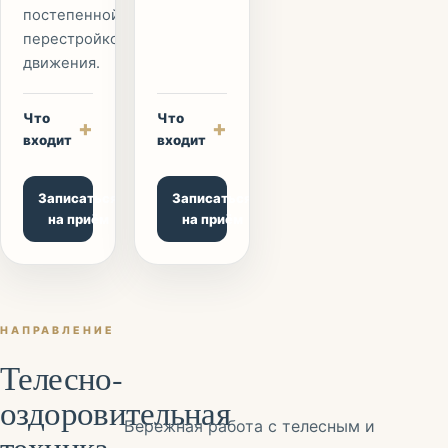
постепенной
перестройкой
движения.
Что
Что
+
+
входит
входит
Записаться
Записаться
на приём
на приём
НАПРАВЛЕНИЕ
Телесно-
оздоровительная
Бережная работа с телесным и
техника