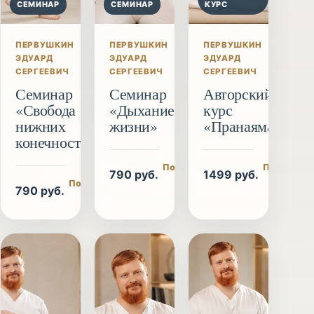
СЕМИНАР
СЕМИНАР
КУРС
ПЕРВУШКИН
ПЕРВУШКИН
ПЕРВУШКИН
ЭДУАРД
ЭДУАРД
ЭДУАРД
СЕРГЕЕВИЧ
СЕРГЕЕВИЧ
СЕРГЕЕВИЧ
Семинар
Семинар
Авторский
«Свобода
«Дыхание
курс
нижних
жизни»
«Пранаяма»
конечностей»
Подробнее
Подробне
790 руб.
1499 руб.
/ купить
/ купит
Подробнее
790 руб.
/ купить