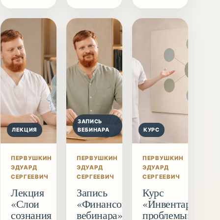
ЗАПИСЬ
ЛЕКЦИЯ
ВЕБИНАРА
КУРС
ПЕРВУШКИН
ПЕРВУШКИН
ПЕРВУШКИН
ЭДУАРД
ЭДУАРД
ЭДУАРД
СЕРГЕЕВИЧ
СЕРГЕЕВИЧ
СЕРГЕЕВИЧ
Лекция
Запись
Курс
«Слои
«Финансового
«Инвентаризаци
сознания
вебинара»
проблемы»