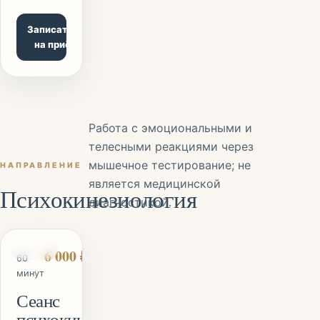
Записаться
на приём
Работа с эмоциональными и
телесными реакциями через
мышечное тестирование; не
НАПРАВЛЕНИЕ
является медицинской
Психокинезиология
диагностикой.
СЕАНС
6 000 ₽
60
минут
Сеанс
психокинезиологии