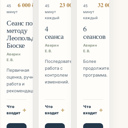
6 000 ₽
23 000 ₽
32 000 ₽
45
45
45
минут
минут
минут
каждый
каждый
Сеанс по
4
6
методу
сеанса
сеансов
Леопольда
Бюске
Аверин
Аверин
Е.В.
Е.В.
Аверин
Е.В.
Последовательная
Более
работа с
продолжительная
Первичная
контролем
программа.
оценка, ручная
изменений.
работа и
рекомендации.
Что
Что
Что
+
+
+
входит
входит
входит