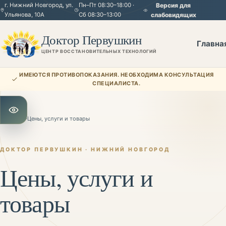
г. Нижний Новгород, ул.
Пн–Пт 08:30–18:00 ·
Версия для
Ульянова, 10А
Сб 08:30–13:00
слабовидящих
Доктор Первушкин
Главна
ЦЕНТР ВОССТАНОВИТЕЛЬНЫХ ТЕХНОЛОГИЙ
ИМЕЮТСЯ ПРОТИВОПОКАЗАНИЯ. НЕОБХОДИМА КОНСУЛЬТАЦИЯ
СПЕЦИАЛИСТА.
Открыть настройки для слабовидящих
Главная
—
Цены, услуги и товары
ДОКТОР ПЕРВУШКИН · НИЖНИЙ НОВГОРОД
Цены, услуги и
товары