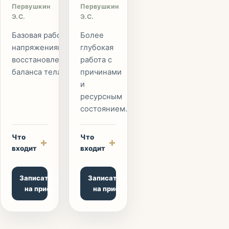
Первушкин
Первушкин
Э.С.
Э.С.
Базовая работа с
Более
напряжениями и
глубокая
восстановлением
работа с
баланса тела.
причинами
и
ресурсным
состоянием.
Что
Что
+
+
входит
входит
Записаться
Записаться
на приём
на приём