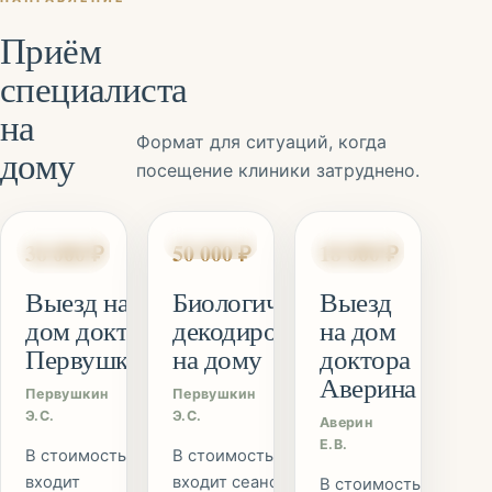
Приём
специалиста
на
Формат для ситуаций, когда
дому
посещение клиники затруднено.
ОЗДОРОВИТЕЛЬНЫЙ
ДЕКОДИРОВАНИЕ
ОЗДОРОВИТЕЛЬНЫЙ
36 000 ₽
50 000 ₽
18 000 ₽
СЕАНС
СЕАНС
Выезд на
Биологическое
Выезд
дом доктора
декодирование
на дом
Первушкина
на дому
доктора
Аверина
Первушкин
Первушкин
Э.С.
Э.С.
Аверин
Е.В.
В стоимость
В стоимость
входит
входит сеанс
В стоимость