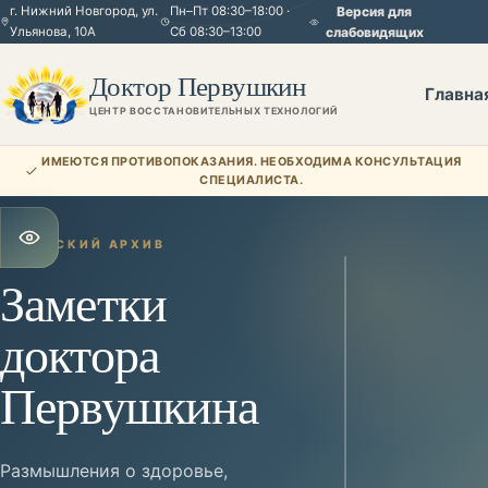
г. Нижний Новгород, ул.
Пн–Пт 08:30–18:00 ·
Версия для
Ульянова, 10А
Сб 08:30–13:00
слабовидящих
Доктор Первушкин
Главна
ЦЕНТР ВОССТАНОВИТЕЛЬНЫХ ТЕХНОЛОГИЙ
ИМЕЮТСЯ ПРОТИВОПОКАЗАНИЯ. НЕОБХОДИМА КОНСУЛЬТАЦИЯ
СПЕЦИАЛИСТА.
АВТОРСКИЙ АРХИВ
Открыть настройки для слабовидящих
Заметки
доктора
Первушкина
Размышления о здоровье,