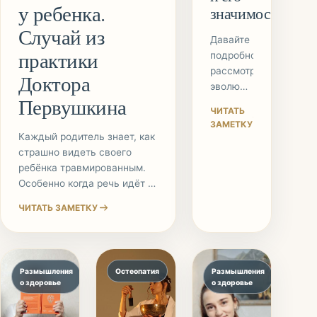
у ребенка.
значимость
Случай из
Давайте
практики
подробно
рассмотрим
Доктора
эволюцию
Первушкина
книжного
ЧИТАТЬ
проекта
ЗАМЕТКУ
и его
Каждый родитель знает, как
значимость:
страшно видеть своего
Развитие
ребёнка травмированным.
серии
Особенно когда речь идёт о
книг:
переломах. Но
ЧИТАТЬ ЗАМЕТКУ
Первая
орстеопатическая медицина
книга:
и в комплексе с
Направлена
традиционным подходом к
на
лечению позволяют даже
Размышления
Остеопатия
Размышления
профессиональную
маленьким пациентам
о здоровье
о здоровье
аудиторию
быстро вернуться к
Содержит
полноценной жизни. Хочу