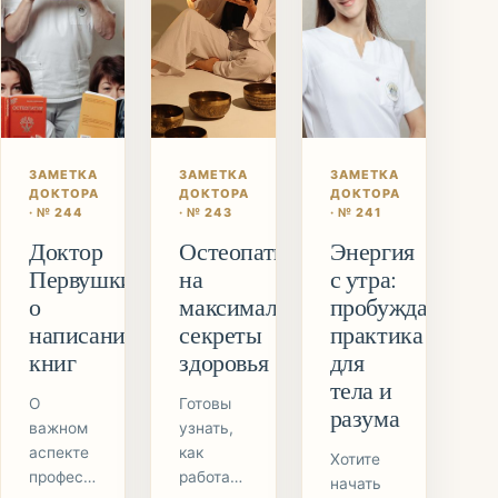
базовые
поделиться с вами
ответы
историей…
на
профессиональные
вопросы
Служила
своего
ЗАМЕТКА
ЗАМЕТКА
ЗАМЕТКА
рода
ДОКТОРА
ДОКТОРА
ДОКТОРА
“профессиональным
· №
244
· №
243
· №
241
путеводителем”
Доктор
Остеопатия
Энергия
Вторая
Первушкин
на
с утра:
книга:
Погружается
о
максималках:
пробуждающая
в
написании
секреты
практика
научную…
книг
здоровья
для
тела и
О
Готовы
разума
важном
узнать,
аспекте
как
Хотите
профессиональной
работает
начать