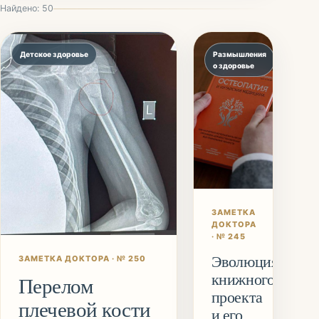
Найдено: 50
Детское здоровье
Размышления
о здоровье
ЗАМЕТКА
ДОКТОРА
· №
245
Эволюция
ЗАМЕТКА ДОКТОРА
· №
250
книжного
Перелом
проекта
плечевой кости
и его