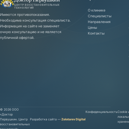
- врач-
ЦЕНТР ВОССТАНОВИТЕЛЬНЫХ
ТЕХНОЛОГИЙ
остеопат,
О клинике
Имеются противопоказания.
Специалисты
опыт
Необходима консультация специалиста.
Направления
работы с
Информация на сайте не заменяет
Цены
2006
очную консультацию и не является
Контакты
года: от
публичной офертой.
насморка
до комы;
-
образование
в
России,
США,
Франции,
Швейцарии,
Германии;
- автор
©
2026
ООО
книг
Конфиденциальность
Cookie 
«Доктор
локаль
«Принципы…
Первушкин. Центр
Разработка сайта
—
Zolotarev Digital
хранен
восстановительных